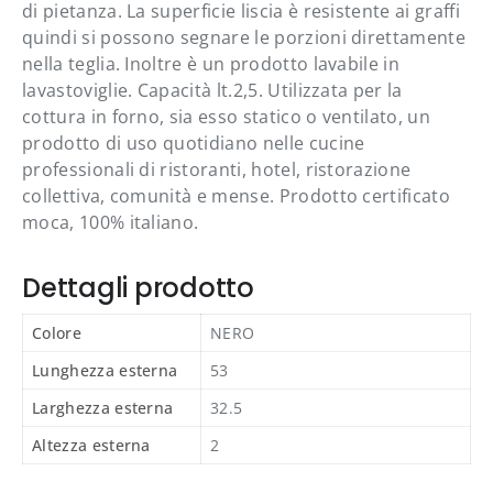
di pietanza. La superficie liscia è resistente ai graffi
quindi si possono segnare le porzioni direttamente
nella teglia. Inoltre è un prodotto lavabile in
lavastoviglie. Capacità lt.2,5. Utilizzata per la
cottura in forno, sia esso statico o ventilato, un
prodotto di uso quotidiano nelle cucine
professionali di ristoranti, hotel, ristorazione
collettiva, comunità e mense. Prodotto certificato
moca, 100% italiano.
Dettagli prodotto
Chiud
Sei un'azienda?
Colore
NERO
Lunghezza esterna
53
Registrati per personalizzare fatturazione e
consegne secondo le tue esigenze.
Larghezza esterna
32.5
Altezza esterna
2
Registra la tua azienda