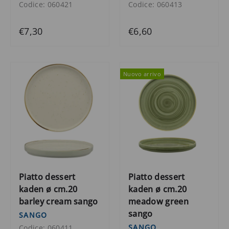
Codice: 060421
Codice: 060413
€7,30
€6,60
Nuovo arrivo
Piatto dessert
Piatto dessert
kaden ø cm.20
kaden ø cm.20
barley cream sango
meadow green
sango
SANGO
SANGO
Codice: 060411