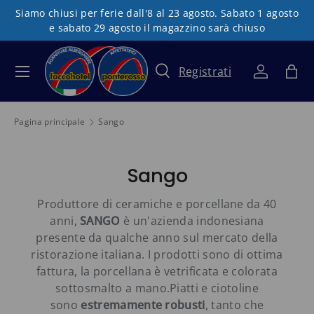
Siamo chiusi per ferie dall'8 al 23 agosto. Sabato 1 agosto
Passa ai contenuti
e sabato 29 agosto il magazzino sarà chiuso
Registrati
Menu
Cerca
Accedi
Bor
Cerca
Tipo prodotto
Tutto
Pagina principale
Sango
Sango
Produttore di ceramiche e porcellane da 40
anni,
SANGO
è un'azienda indonesiana
presente da qualche anno sul mercato della
ristorazione italiana. I prodotti sono di ottima
fattura, la porcellana è vetrificata e colorata
sottosmalto a mano.Piatti e ciotoline
sono
estremamente robusti
, tanto che