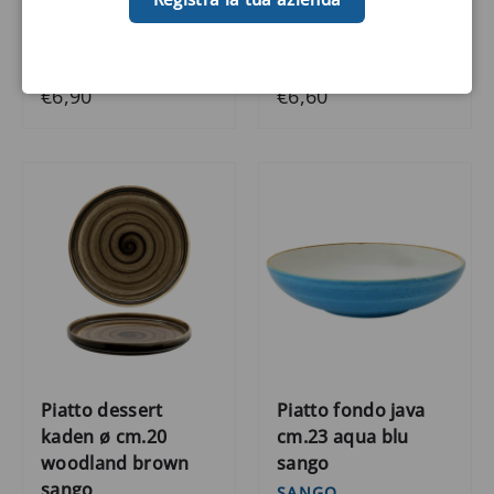
SANGO
Codice: 060414
Codice: 062106
€6,90
€6,60
Piatto dessert
Piatto fondo java
kaden ø cm.20
cm.23 aqua blu
woodland brown
sango
sango
SANGO