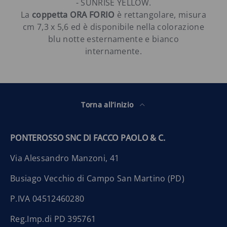
- SUNRISE YELLOW.
La
coppetta ORA FORIO
è rettangolare, misura
cm 7,3 x 5,6 ed è disponibile nella colorazione
blu notte esternamente e bianco
internamente.
Torna all’inizio
PONTEROSSO SNC DI FACCO PAOLO & C.
Via Alessandro Manzoni, 41
Busiago Vecchio di Campo San Martino (PD)
P.IVA 04512460280
Reg.Imp.di PD 395761