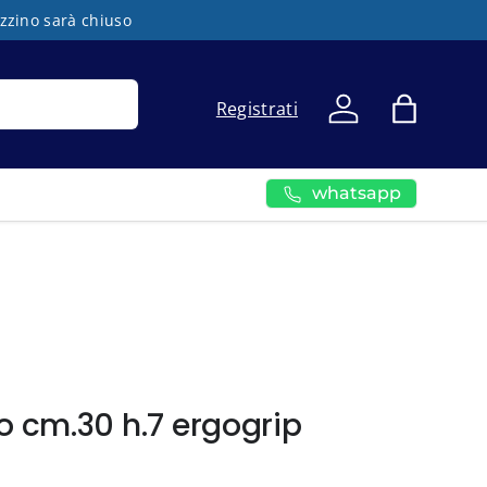
azzino sarà chiuso
Registrati
Accedi
Borsa
whatsapp
o cm.30 h.7 ergogrip