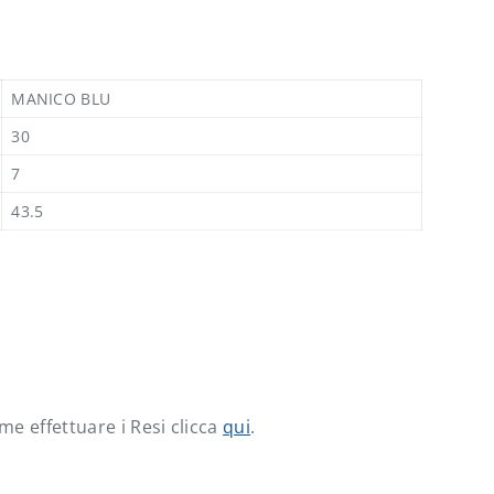
MANICO BLU
30
7
43.5
e effettuare i Resi clicca
qui
.