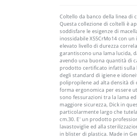
eria
zazione galleria
Coltello da banco della linea di c
Questa collezione di coltelli è
soddisfare le esigenze di macellai
inossidabile X55CrMo14 con un i
elevato livello di durezza correl
garantiscono una lama lucida, dal
avendo una buona quantità di carb
prodotto certificato infatti sull
degli standard di igiene e idonei
polipropilene ad alta densità di c
forma ergonomica per essere uti
sono fessurazioni tra la lama ed
maggiore sicurezza, Dick in ques
particolarmente largo che tutela
cm.30. E' un prodotto profession
lavastoviglie ed alla sterilizzazi
in blister di plastica. Made in G