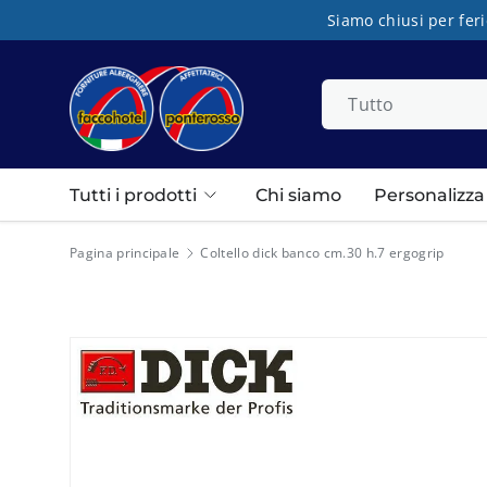
Siamo chiusi per feri
Passa ai contenuti
Cerca
Tipo prodotto
Tutto
Tutti i prodotti
Chi siamo
Personalizza i
Pagina principale
Coltello dick banco cm.30 h.7 ergogrip