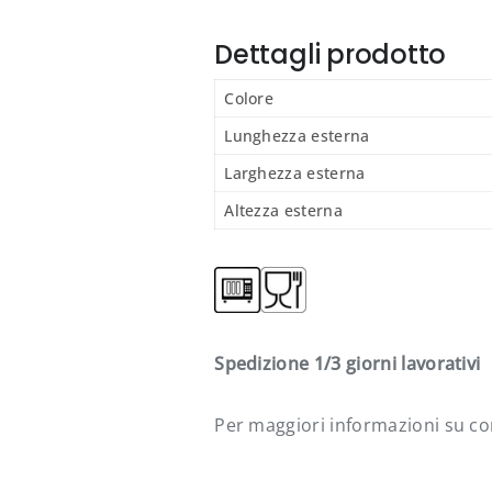
Sei un'azienda?
Dettagli prodotto
Registrati per personalizzare fatturazione e consegne
secondo le tue esigenze.
Colore
Lunghezza esterna
Registra la tua azienda
Larghezza esterna
Altezza esterna
Spedizione 1/3 giorni lavorativi
Per maggiori informazioni su com