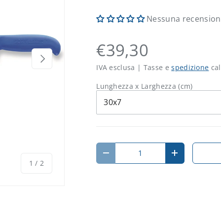
Nessuna recensio
€39,30
Avanti
IVA esclusa | Tasse e
spedizione
cal
Lunghezza x Larghezza (cm)
30x7
Q.tà
Diminuire la quantità
Aumenta la 
di
1
/
2