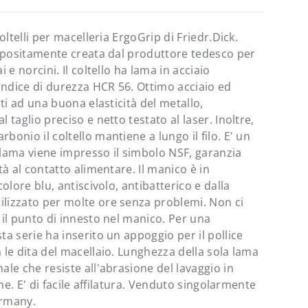
oltelli per macelleria ErgoGrip di Friedr.Dick.
 appositamente creata dal produttore tedesco per
 e norcini. Il coltello ha lama in acciaio
ndice di durezza HCR 56. Ottimo acciaio ed
ati ad una buona elasticità del metallo,
 taglio preciso e netto testato al laser. Inoltre,
onio il coltello mantiene a lungo il filo. E' un
a lama viene impresso il simbolo NSF, garanzia
tà al contatto alimentare. Il manico è in
olore blu, antiscivolo, antibatterico e dalla
lizzato per molte ore senza problemi. Non ci
 il punto di innesto nel manico. Per una
ta serie ha inserito un appoggio per il pollice
 le dita del macellaio. Lunghezza della sola lama
ale che resiste all'abrasione del lavaggio in
one. E' di facile affilatura. Venduto singolarmente
Chiudi
ermany.