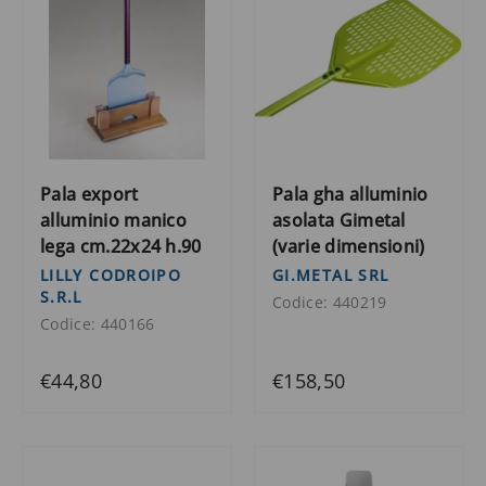
Pala export
Pala gha alluminio
alluminio manico
asolata Gimetal
lega cm.22x24 h.90
(varie dimensioni)
LILLY CODROIPO
GI.METAL SRL
S.R.L
Codice: 440219
Codice: 440166
€44,80
€158,50