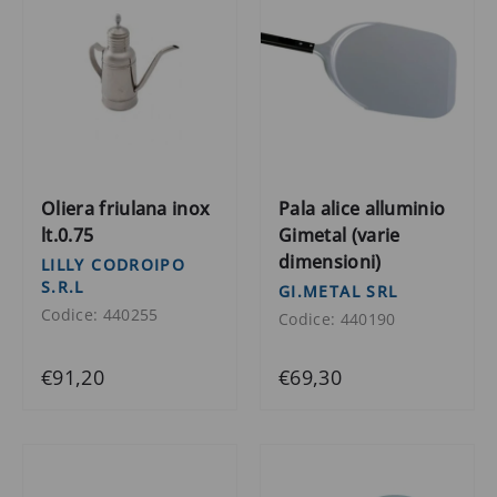
Oliera friulana inox
Pala alice alluminio
lt.0.75
Gimetal (varie
dimensioni)
LILLY CODROIPO
S.R.L
GI.METAL SRL
Codice: 440255
Codice: 440190
€91,20
€69,30