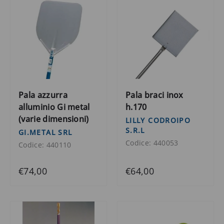
Pala azzurra
Pala braci inox
alluminio Gi metal
h.170
(varie dimensioni)
LILLY CODROIPO
S.R.L
GI.METAL SRL
Codice: 440053
Codice: 440110
€74,00
€64,00