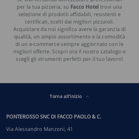
per la tua pizzeria, su
Facco Hotel
trovi una
selezione di prodotti affidabili, resistenti e
certificati, scelti dai migliori pizzaioli.
Acquistare da noi significa avere la garanzia di
qualità, un ampio assortimento e la comodità
di un e-commerce sempre aggiornato con le
migliori offerte. Scopri ora il nostro catalogo e
scegli gli strumenti perfetti per il tuo lavoro!
Torna all’inizio
PONTEROSSO SNC DI FACCO PAOLO & C.
Via Alessandro Manzoni, 41