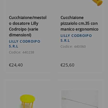
Cucchiaione/mestol
Cucchiaione
o dosatore Lilly
pizzaiolo cm.35 con
Codroipo (varie
manico ergonomico
dimensioni)
LILLY CODROIPO
S.R.L
LILLY CODROIPO
S.R.L
Codice: 440060
Codice: 440238
€24,40
€25,60