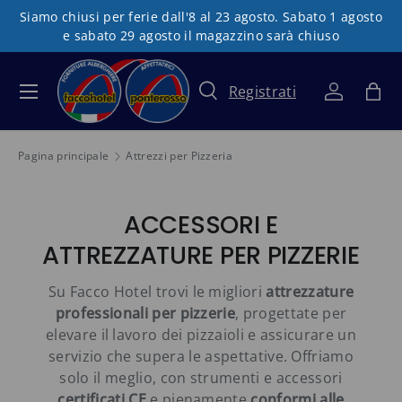
Siamo chiusi per ferie dall'8 al 23 agosto. Sabato 1 agosto
Passa ai contenuti
e sabato 29 agosto il magazzino sarà chiuso
Registrati
Menu
Cerca
Accedi
Bor
Cerca
Tipo prodotto
Tutto
Pagina principale
Attrezzi per Pizzeria
ACCESSORI E
ATTREZZATURE PER PIZZERIE
Su Facco Hotel trovi le migliori
attrezzature
professionali per pizzerie
, progettate per
elevare il lavoro dei pizzaioli e assicurare un
servizio che supera le aspettative. Offriamo
solo il meglio, con strumenti e accessori
certificati CE
e pienamente
conformi alle