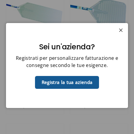
Chiud
Sei un'azienda?
Pala azzurra
Pala Azzurra
Registrati per personalizzare fatturazione e
alluminio asolata al
alluminio asolata Gi
consegne secondo le tue esigenze.
metro cm.40x60
metal (varie
h.190
dimensioni)
Registra la tua azienda
GI.METAL SRL
GI.METAL SRL
Codice: 440198
Codice: 440174
€121,00
€99,70