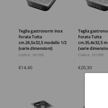
Teglia gastronorm inox
Teglia gastron
Forata Tutta
Forata Tutta
cm.26,5x32,5 modello 1/2
cm.35,4x32,5 m
(varie dimensioni)
(varie dimensio
Codice: 161595
Codice: 161599
€14,40
€20,30