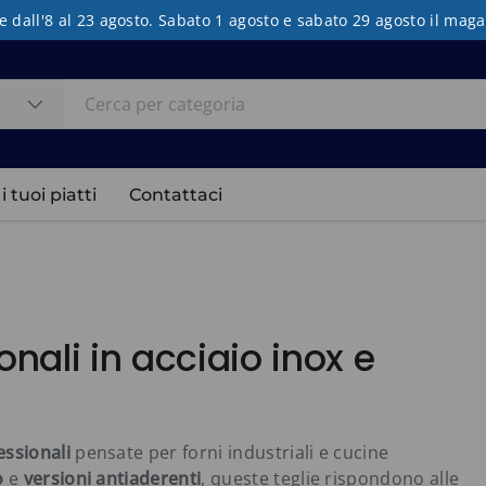
e dall'8 al 23 agosto. Sabato 1 agosto e sabato 29 agosto il mag
 tuoi piatti
Contattaci
onali in acciaio inox e
essionali
pensate per forni industriali e cucine
o
e
versioni antiaderenti
, queste teglie rispondono alle