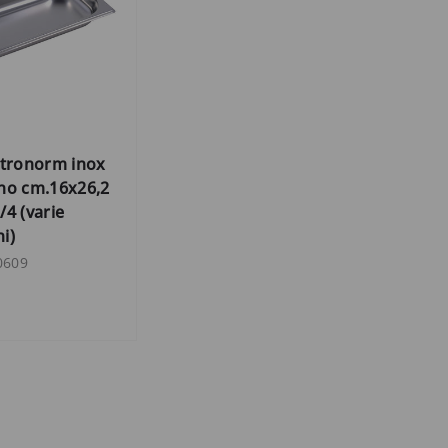
stronorm inox
no cm.16x26,2
/4 (varie
i)
0609