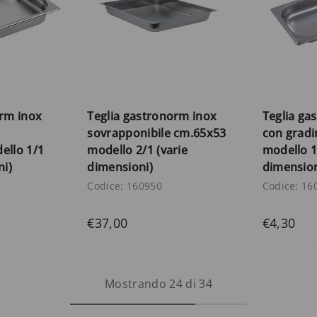
orm inox
Teglia gastronorm inox
Teglia ga
sovrapponibile cm.65x53
con gradi
ello 1/1
modello 2/1 (varie
modello 1
ni)
dimensioni)
dimension
Codice: 160950
Codice: 16
€37,00
€4,30
Mostrando 24 di 34