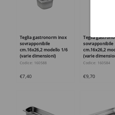
Teglia gastronorm inox
Teglia gastron
sovrapponibile
sovrapponibile
cm.16x26,2 modello 1/6
cm.16x26,2 mod
(varie dimensioni)
(varie dimensio
Codice: 160588
Codice: 160584
€7,40
€9,70