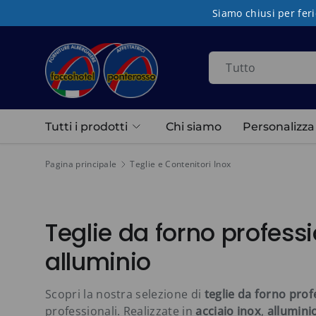
Siamo chiusi per feri
Passa ai contenuti
Cerca
Tipo prodotto
Tutto
Tutti i prodotti
Chi siamo
Personalizza i
Pagina principale
Teglie e Contenitori Inox
Teglie da forno professi
alluminio
Scopri la nostra selezione di
teglie da forno prof
professionali. Realizzate in
acciaio inox
,
allumini