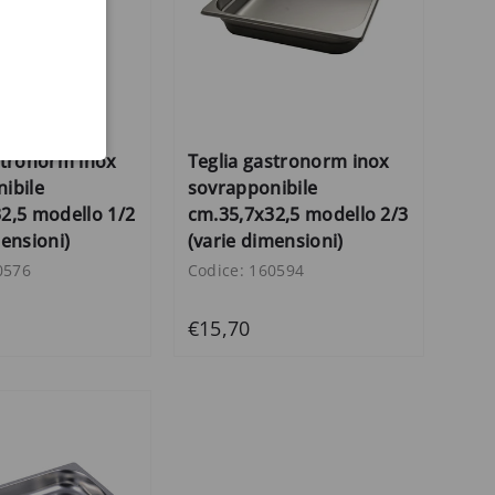
stronorm inox
Teglia gastronorm inox
ibile
sovrapponibile
2,5 modello 1/2
cm.35,7x32,5 modello 2/3
mensioni)
(varie dimensioni)
0576
Codice: 160594
€15,70