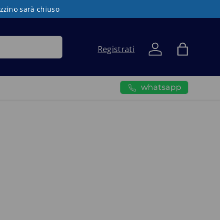
azzino sarà chiuso
Registrati
Accedi
Borsa
whatsapp