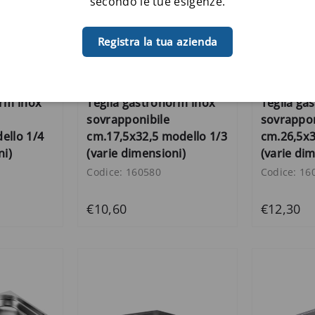
secondo le tue esigenze.
Registra la tua azienda
orm inox
Teglia gastronorm inox
Teglia ga
sovrapponibile
sovrappon
ello 1/4
cm.17,5x32,5 modello 1/3
cm.26,5x3
ni)
(varie dimensioni)
(varie di
Codice: 160580
Codice: 16
€10,60
€12,30