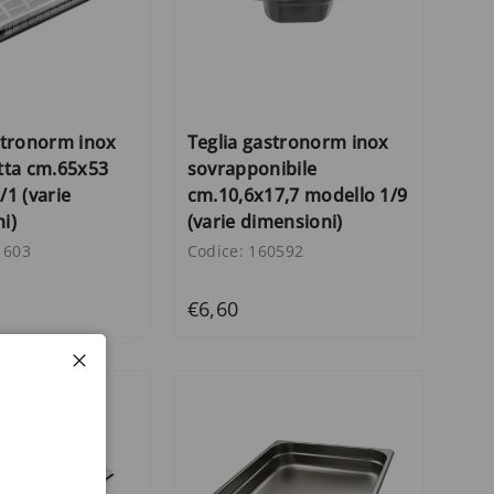
stronorm inox
Teglia gastronorm inox
tta cm.65x53
sovrapponibile
/1 (varie
cm.10,6x17,7 modello 1/9
i)
(varie dimensioni)
1603
Codice: 160592
€6,60
Chiudi