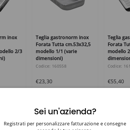
orm inox
Teglia gastronorm inox
Teglia ga
Forata Tutta cm.53x32,5
Forata Tu
odello 2/3
modello 1/1 (varie
modello 2
ni)
dimensioni)
dimension
Codice: 160558
Codice: 16
€23,30
€55,40
Sei un'azienda?
Registrati per personalizzare fatturazione e consegne