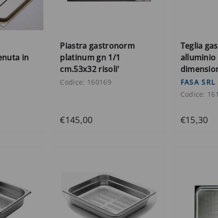
Piastra gastronorm
Teglia ga
enuta in
platinum gn 1/1
alluminio 
cm.53x32 risoli'
dimension
Codice: 160169
FASA SRL
Codice: 16
€145,00
€15,30