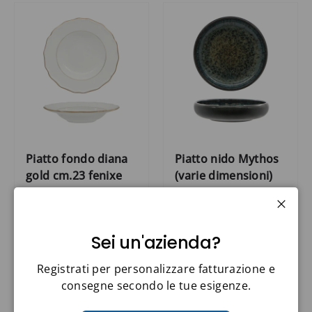
Piatto fondo diana
Piatto nido Mythos
gold cm.23 fenixe
(varie dimensioni)
FENIXE
FENIXE
Codice: 062018
Codice: 062095
Chiud
Sei un'azienda?
€6,10
€7,70
Registrati per personalizzare fatturazione e
consegne secondo le tue esigenze.
Nuovo arrivo
Nuovo arrivo