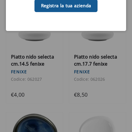
Registra la tua azienda
Piatto nido selecta
Piatto nido selecta
cm.14.5 fenixe
cm.17.7 fenixe
FENIXE
FENIXE
Codice: 062027
Codice: 062026
€4,00
€8,50