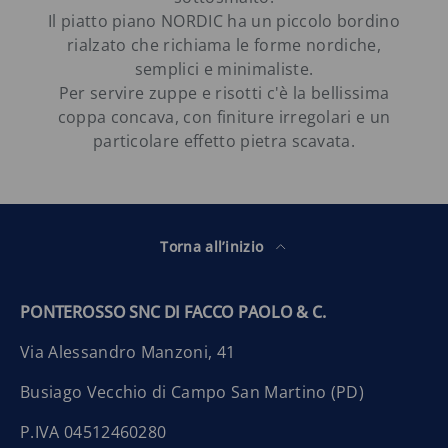
Il piatto piano NORDIC ha un piccolo bordino
rialzato che richiama le forme nordiche,
semplici e minimaliste.
Per servire zuppe e risotti c'è la bellissima
coppa concava, con finiture irregolari e un
particolare effetto pietra scavata.
Torna all’inizio
PONTEROSSO SNC DI FACCO PAOLO & C.
Via Alessandro Manzoni, 41
Busiago Vecchio di Campo San Martino (PD)
P.IVA 04512460280