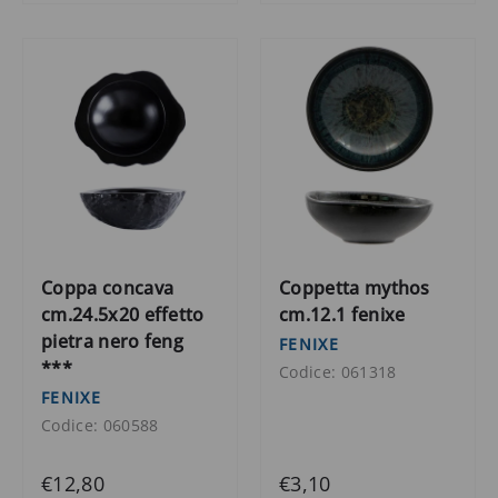
Coppa concava
Coppetta mythos
cm.24.5x20 effetto
cm.12.1 fenixe
pietra nero feng
FENIXE
***
Codice: 061318
FENIXE
Codice: 060588
€12,80
€3,10