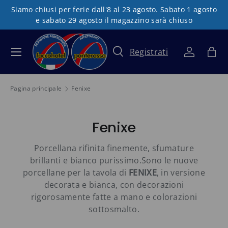
Siamo chiusi per ferie dall'8 al 23 agosto. Sabato 1 agosto
Passa ai contenuti
e sabato 29 agosto il magazzino sarà chiuso
Registrati
Menu
Cerca
Accedi
Bor
Cerca
Tipo prodotto
Tutto
Pagina principale
Fenixe
Fenixe
Porcellana rifinita finemente, sfumature
brillanti e bianco purissimo.Sono le nuove
porcellane per la tavola di
FENIXE
, in versione
decorata e bianca, con decorazioni
rigorosamente fatte a mano e colorazioni
sottosmalto.