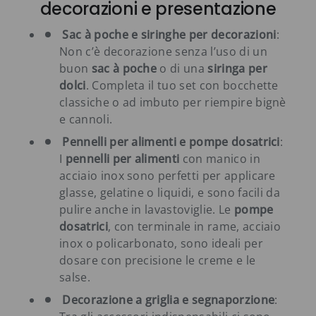
decorazioni e presentazione
Sac à poche e siringhe per decorazioni
:
Non c’è decorazione senza l’uso di un
buon
sac à poche
o di una
siringa per
dolci
. Completa il tuo set con bocchette
classiche o ad imbuto per riempire bignè
e cannoli.
Pennelli per alimenti e pompe dosatrici
:
I
pennelli per alimenti
con manico in
acciaio inox sono perfetti per applicare
glasse, gelatine o liquidi, e sono facili da
pulire anche in lavastoviglie. Le
pompe
dosatrici
, con terminale in rame, acciaio
inox o policarbonato, sono ideali per
dosare con precisione le creme e le
salse.
Decorazione a griglia e segnaporzione
: