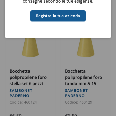
consegne secondo le tue esigenze.
Registra la tua azienda
Bocchetta
Bocchetta
polipropilene foro
polipropilene foro
stella set 6 pezzi
tondo mm.5-15
SAMBONET
SAMBONET
PADERNO
PADERNO
Codice: 460124
Codice: 460129
€6,50
€6,50