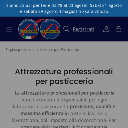
Siamo chiusi per ferie dall'8 al 23 agosto. Sabato 1 agosto
Passa ai contenuti
e sabato 29 agosto il magazzino sarà chiuso
Registrati
Menu
Cerca
Accedi
Bor
Cerca
Tipo prodotto
Tutto
Pagina principale
Attrezzi per Pasticceria
Attrezzature professionali
per pasticceria
Le
attrezzature professionali per pasticceria
sono strumenti indispensabili per ogni
laboratorio, assicurando
precisione, qualità e
massima efficienza
in tutte le fasi della
lavorazione, dall’impasto alla decorazione. Per
ottenere dolci perfetti, è fondamentale