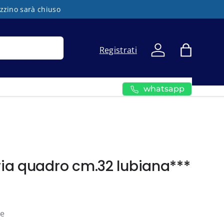
azzino sarà chiuso
Registrati
Accedi
Borsa
whatsapp
oria quadro cm.32 lubiana***
ne