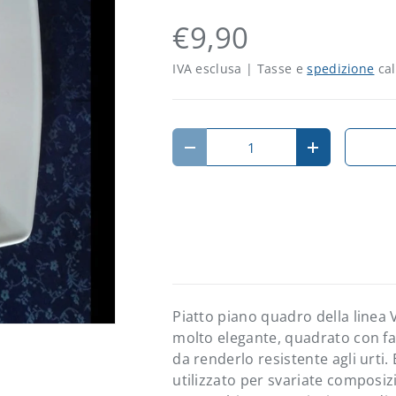
€9,90
IVA esclusa | Tasse e
spedizione
cal
Q.tà
Diminuire la quantità
Aumenta la 
Piatto piano quadro della linea 
molto elegante, quadrato con fa
da renderlo resistente agli urti
utilizzato per svariate composizio