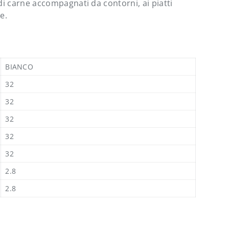
di carne accompagnati da contorni, ai piatti
e.
BIANCO
32
32
32
32
32
Chiudi
2.8
2.8