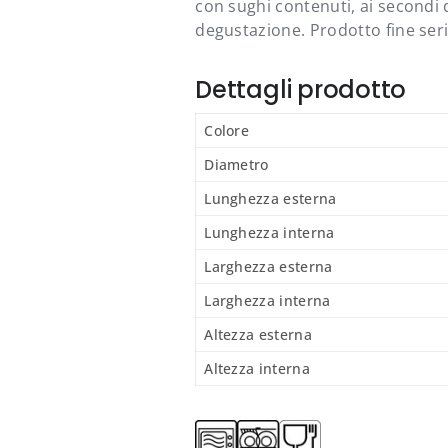
con sughi contenuti, ai secondi 
degustazione. Prodotto fine seri
Dettagli prodotto
Colore
Diametro
Lunghezza esterna
Lunghezza interna
Larghezza esterna
Larghezza interna
Sei un'azienda?
Altezza esterna
Altezza interna
Registrati per personalizzare fatturazione e consegne
secondo le tue esigenze.